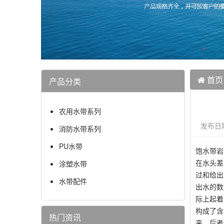
首页
产品分类
农用水带系列
发布日期
消防水带系列
PU水带
饱水带岩
在水头差
涂塑水带
过和给出
水带配件
出水的数
际上起着
构成了含
热门资讯
来，后者