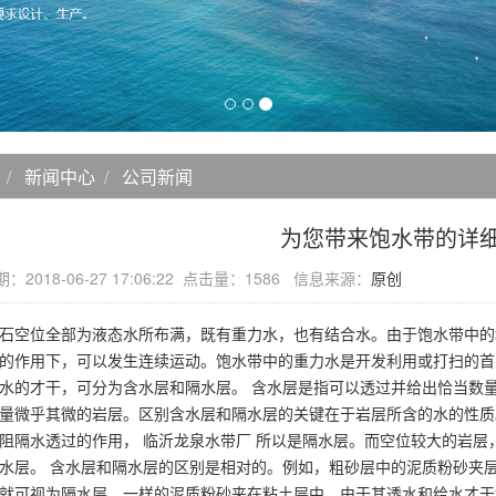
新闻中心
公司新闻
为您带来饱水带的详
：2018-06-27 17:06:22 点击量：1586 信息来源：
原创
石空位全部为液态水所布满，既有重力水，也有结合水。由于饱水带中的
的作用下，可以发生连续运动。饱水带中的重力水是开发利用或打扫的首
水的才干，可分为含水层和隔水层。 含水层是指可以透过并给出恰当数
量微乎其微的岩层。区别含水层和隔水层的关键在于岩层所含的水的性质
阻隔水透过的作用， 临沂龙泉水带厂 所以是隔水层。而空位较大的岩
水层。 含水层和隔水层的区别是相对的。例如，粗砂层中的泥质粉砂夹
就可视为隔水层。一样的泥质粉砂夹在粘土层中，由于其透水和给水才干