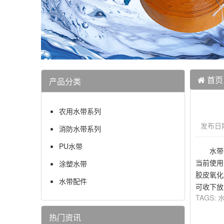
首页
产品分类
农用水带系列
发布日期
消防水带系列
PU水带
水带在
当前使用
涂塑水带
胶皮氧化
水带配件
可收下放
TAGS:
热门资讯