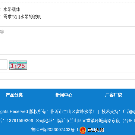
：
水带载体
：
需求农用水带的说明
产品分类
新闻中心
厂容厂貌
All Rights Reserved 版权所有：临沂市兰山区富峰水带厂 |
技术支持：广润
话：13791599206 公司地址：临沂市兰山区义堂镇环城南路东段（台州
鲁ICP备2023007403号-1