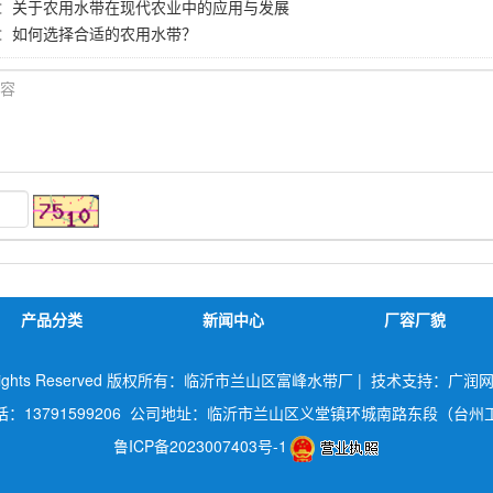
：
关于农用水带在现代农业中的应用与发展
：
如何选择合适的农用水带？
产品分类
新闻中心
厂容厂貌
All Rights Reserved 版权所有：临沂市兰山区富峰水带厂 |
技术支持：广润
话：13791599206 公司地址：临沂市兰山区义堂镇环城南路东段（台州
鲁ICP备2023007403号-1