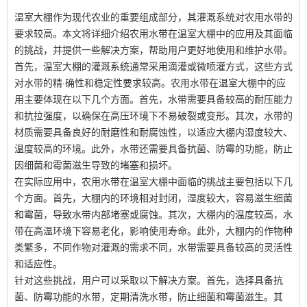
温室大棚作为现代农业的重要组成部分，其灌溉系统对农用水带的
要求较高。本文将详细介绍农用水带在温室大棚中的应用及其面临
的挑战，并提供一些解决方案，帮助用户更好地使用和维护水带。
首先，温室大棚的灌溉系统通常采用滴灌或微喷灌方式，这些方式
对水带的精·确性和稳定性要求较高。农用水带在温室大棚中的应
用主要体现在以下几个方面。首先，水带需要具备较高的耐压能力
和抗拉强度，以确保在高压环境下不易破裂或变形。其次，水带的
材质需要具备良好的耐磨性和耐腐蚀性，以适应大棚内湿度较大、
温度较高的环境。此外，水带还需要具备抗菌、防霉的功能，防止
因细菌和霉菌滋生导致的堵塞和损坏。
在实际应用中，农用水带在温室大棚中面临的挑战主要包括以下几
个方面。首先，大棚内的环境相对封闭，湿度较大，容易滋生细菌
和霉菌，导致水带内部堵塞或腐蚀。其次，大棚内的温度较高，水
带在高温环境下容易老化，影响使用寿命。此外，大棚内的作物种
类繁多，不同作物对灌溉的需求不同，水带需要具备较高的灵活性
和适应性。
针对这些挑战，用户可以采取以下解决方案。首先，选择具备抗
菌、防霉功能的水带，定期清洗水带，防止细菌和霉菌滋生。其