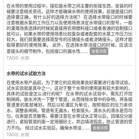
在水带的使用过程中，接扣是水带之间主要的衔接东西，安装的时
候要注意相关资讯，这样才能确保水带的使用效果，前提是接口的
选择要正确，有什么好的选择方法呢？ 在选择水带接口的时候要
注意根据水泵的工作压力以及使用场景决定水带接口的型号，一般
的灌溉场景选择的时候就直接用农用塑料接口或者普通的铝制接口
就可以，如果水带的使用场景比较复杂或者配套的水泵工作压力比
较大，我们就需要选择高型号的压铸接头或者浇铸接头，这样才能
取得更好的使用效果。 此外，在选择水带活接口的时候，应该注
意接头的细节制作，包括接口的漏水性…...
查看详情
TAGS:
水带
水带的试水试验方法
在使用水带产品前，为了使它的应用效果良好需要进行各项试验，
试水实验就是其中之一，这对于整个水带的使用是有较大影响的，
具体的试验是怎么进行的呢？ 在水带的试水试验中，需先打开控
制闸阀，放水冲洗一下整个管道，从而排除水管中的杂物，将各级
管道里的尾部堵好。然后以轮灌区为单位，按照相应的压力来供
水，调整各闸阀，管道有无漏水，检查接头、滴水头的滴水是否均
匀，仪表是否灵敏等。需要注意在水带试水正常以后，回填应分层
进行，紧贴管道的面一定用细砂土，并边填进捣实，防止管道的受
力不均。 经过试水实验后，确保水带没…...
查看详情
TAGS:
水带