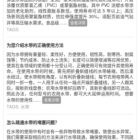
涂覆优质聚氯乙烯（PVC）或聚氨酯树脂，其中 PVC 涂塑水带添
加抗老化助剂，线性膨胀系数低，使用寿命可达 5 年以上；高压
场景则选用聚氨酯材质，抗拉伸强度提升 30%，适配页岩油气钻
井等高压输水需求。食品级…...
查看详情
TAGS:
为您介绍水带的正确使用方法
因为水带拥有重量轻、柔性好，方便使用，韧性高，耐寒热、耐腐
蚀等；节约成本、防止水土流失；长度可以简便增减等应用优势，
使其在各领域的使用都十分受认可，正确使用可有效提升其使用寿
命， 在使用水带的时候，需先把折叠新缝线的水带蜷缩，而后灌
水经过，使水带稍有角度，以有利折叠新缝线；每节农用电带两人
同时一折一卷，一人用手从任何一端点开端折叠缝线，另一人跟其
后，按新折线盘卷；农用水带卷好后晒干，其新折叠线即可流动。
照此办法，任何型号的农用水带，都可大大延伸运用时间。 想要
水带的使用性…...
查看详情
TAGS:
水带
怎么疏通水带的堵塞问题？
在水带的使用中有时会有一些异物导致水带堵塞，致使出水异常，
我们需要采取相应的方法来进行水带疏通，确保使用效果，不同疏