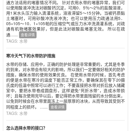
通方法适用的堵塞情况不同。 针对农用水带的堵塞异常，我们可
以使用酸液冲洗法对碳酸钙沉淀，可用0．5％～2％的盐酸溶液，
用1米水头压力输入滴灌系统，溶液滞留5～15分钟。当被钙质黏
土堵塞时，可用砂酸冲洗液冲洗；也可以使用压力疏通法用5．
05×105～10．1×105帕的压缩空气或压力水冲洗滴灌系统，对疏
通有机物堵塞效果好，但是此法对碳酸盐堵塞无效。 所以在疏
通…...
查看详情
TAGS:
水带
寒冷天气下的水带防护措施
水带的存储、应用中，正确的防护处理是非常重要的，尤其是冬季
的到来，对水带会有较大的影响，所以我们一定要做好相关的防护
措施，确保水带的使用效果优良。 在使用水带的时候，首先考虑
的便是水带在寒冷的温度下能否正常工作，要确保其在零下20摄
氏度的低温中照常可以进行工作；不要直接把水带对折后放入储藏
室中，要把水带卷成圆盘形，这样避免“死折水带”，造成水带损
坏；且每次使用完毕以后，要记得把水带里面残留的水分倒出来，
以免到时候会在水带里面冻上一层厚厚的冰块，从而导致其受到不
同程度上的损坏。 …...
查看详情
TAGS:
水带
怎么选择水带的接口？